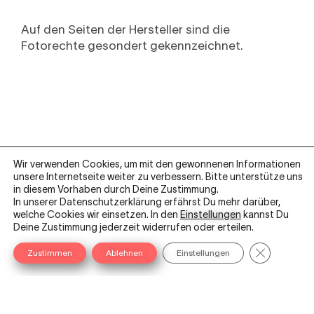
Auf den Seiten der Hersteller sind die
Fotorechte gesondert gekennzeichnet.
Wir verwenden Cookies, um mit den gewonnenen Informationen
unsere Internetseite weiter zu verbessern. Bitte unterstütze uns
in diesem Vorhaben durch Deine Zustimmung.
In unserer Datenschutzerklärung erfährst Du mehr darüber,
welche Cookies wir einsetzen. In den
Einstellungen
kannst Du
L
I
Y
Deine Zustimmung jederzeit widerrufen oder erteilen.
i
n
o
GDPR Cooki
Zustimmen
Ablehnen
Einstellungen
n
s
u
k
t
t
e
a
u
AGB