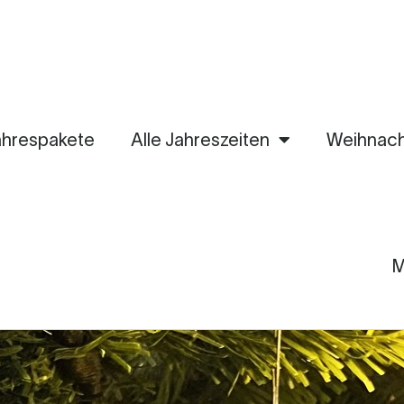
eko@iris-klaus.de
ahrespakete
Alle Jahreszeiten
Weihnac
M