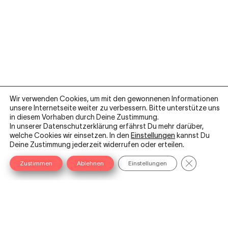
Wir verwenden Cookies, um mit den gewonnenen Informationen
unsere Internetseite weiter zu verbessern. Bitte unterstütze uns
in diesem Vorhaben durch Deine Zustimmung.
In unserer Datenschutzerklärung erfährst Du mehr darüber,
welche Cookies wir einsetzen. In den
Einstellungen
kannst Du
L
I
Y
F
X
Deine Zustimmung jederzeit widerrufen oder erteilen.
i
n
o
a
i
GDPR Cooki
Zustimmen
Ablehnen
Einstellungen
n
s
u
c
n
k
t
t
e
g
e
a
u
b
AGB
d
g
b
o
i
r
e
o
Datenschutzerklärung