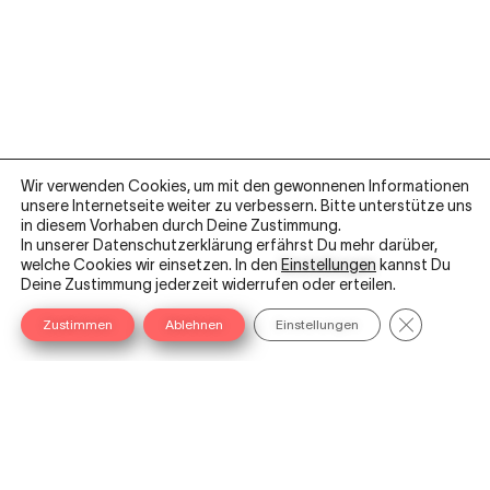
Wir verwenden Cookies, um mit den gewonnenen Informationen
unsere Internetseite weiter zu verbessern. Bitte unterstütze uns
in diesem Vorhaben durch Deine Zustimmung.
In unserer Datenschutzerklärung erfährst Du mehr darüber,
welche Cookies wir einsetzen. In den
Einstellungen
kannst Du
L
I
Y
F
X
Deine Zustimmung jederzeit widerrufen oder erteilen.
i
n
o
a
i
GDPR Cooki
Zustimmen
Ablehnen
Einstellungen
n
s
u
c
n
k
t
t
e
g
e
a
u
b
AGB
d
g
b
o
i
r
e
o
Datenschutzerklärung
n
a
k